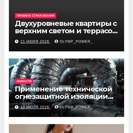
ПРАВИЛА СТРАХОВАНИЯ
Двухуровневые квартиры с
верхним светом и террасой
в готовом жилом
21 ИЮЛЯ 2026
OLYMP_POWER_
комплексе
НОВОСТИ
Применение технической
огнезащитной изоляции
для промышленных
10 ИЮЛЯ 2026
OLYMP_POWER_
объектов и нормативные
требования