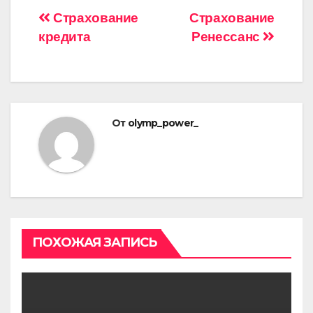
Навигация
Страхование
Страхование
кредита
Ренессанс
по
записям
От
olymp_power_
ПОХОЖАЯ ЗАПИСЬ