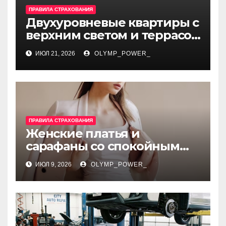
ПРАВИЛА СТРАХОВАНИЯ
Двухуровневые квартиры с
верхним светом и террасой
в готовом жилом
ИЮЛ 21, 2026
OLYMP_POWER_
комплексе
ПРАВИЛА СТРАХОВАНИЯ
Женские платья и
сарафаны со спокойным
силуэтом, комфортной
ИЮЛ 9, 2026
OLYMP_POWER_
посадкой и размерами 42–
48