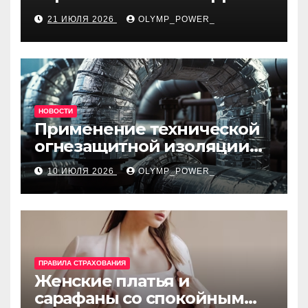
в готовом жилом
21 ИЮЛЯ 2026
OLYMP_POWER_
комплексе
НОВОСТИ
Применение технической
огнезащитной изоляции
для промышленных
10 ИЮЛЯ 2026
OLYMP_POWER_
объектов и нормативные
требования
ПРАВИЛА СТРАХОВАНИЯ
Женские платья и
сарафаны со спокойным