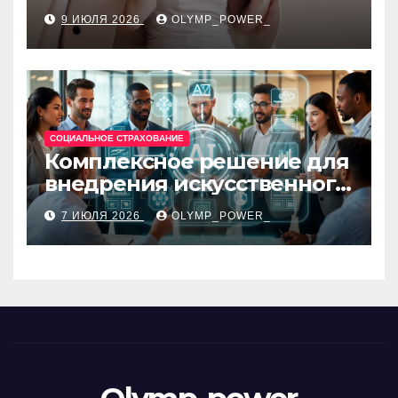
силуэтом, комфортной
9 ИЮЛЯ 2026
OLYMP_POWER_
посадкой и размерами 42–
48
СОЦИАЛЬНОЕ СТРАХОВАНИЕ
Комплексное решение для
внедрения искусственного
интеллекта в бизнес-
7 ИЮЛЯ 2026
OLYMP_POWER_
процессы