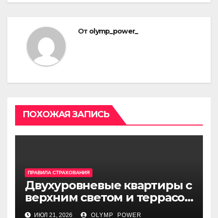
От
olymp_power_
ПОХОЖАЯ ЗАПИСЬ
ПРАВИЛА СТРАХОВАНИЯ
Двухуровневые квартиры с
верхним светом и террасой
в готовом жилом
ИЮЛ 21, 2026
OLYMP_POWER_