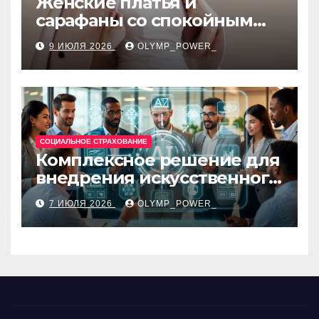
Женские платья и
сарафаны со спокойным
силуэтом, комфортной
9 ИЮЛЯ 2026
OLYMP_POWER_
посадкой и размерами 42–
48
СОЦИАЛЬНОЕ СТРАХОВАНИЕ
Комплексное решение для
внедрения искусственного
интеллекта в бизнес-
7 ИЮЛЯ 2026
OLYMP_POWER_
процессы