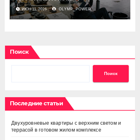
внедорожника: виды,
ИЮН 11, 2026
OLYMP_POWER_
совместимость и
особенности замены
Поиск
Поиск
Последние статьи
Двухуровневые квартиры с верхним светом и
террасой в готовом жилом комплексе