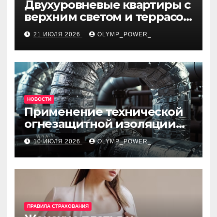
Двухуровневые квартиры с
верхним светом и террасой
в готовом жилом
21 ИЮЛЯ 2026
OLYMP_POWER_
комплексе
НОВОСТИ
Применение технической
огнезащитной изоляции
для промышленных
10 ИЮЛЯ 2026
OLYMP_POWER_
объектов и нормативные
требования
ПРАВИЛА СТРАХОВАНИЯ