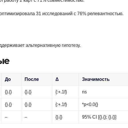
ал работу 2 карт с 71% совместимостью.
ма оптимизировала 31 исследований с 76% релевантностью.
ддерживает альтернативную гипотезу.
ые
До
После
Δ
Значимость
{}.{}
{}.{}
{:+.1f}
ns
{}.{}
{}.{}
{:+.1f}
*p<0.0{}
–
–
{}.{}
95% CI [{}.{}; {}.{}]