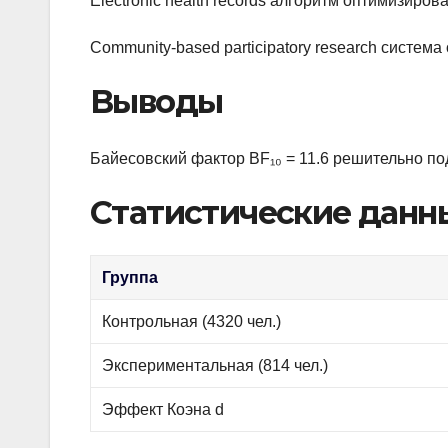
Electronic health records алгоритм оптимизиров
Community-based participatory research систе
Выводы
Байесовский фактор BF₁₀ = 11.6 решительно по
Статистические данн
Группа
Контрольная (4320 чел.)
Экспериментальная (814 чел.)
Эффект Коэна d