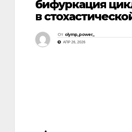
бифуркация цик
р
m
l
а
в стохастическо
a
в
s
и
От
olymp_power_
s
т
АПР 26, 2026
n
ь
i
k
i