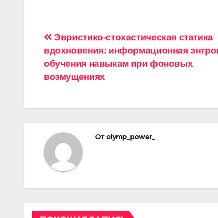
Навигация
Эвристико-стохастическая статика
вдохновения: информационная энтро
по
обучения навыкам при фоновых
записям
возмущениях
От
olymp_power_