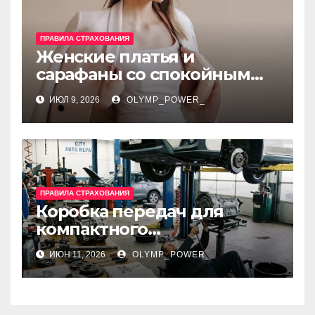
ПРАВИЛА СТРАХОВАНИЯ
Женские платья и
сарафаны со спокойным
силуэтом, комфортной
ИЮЛ 9, 2026
OLYMP_POWER_
посадкой и размерами 42–
48
ПРАВИЛА СТРАХОВАНИЯ
Коробка передач для
компактного
внедорожника: виды,
ИЮН 11, 2026
OLYMP_POWER_
совместимость и
особенности замены