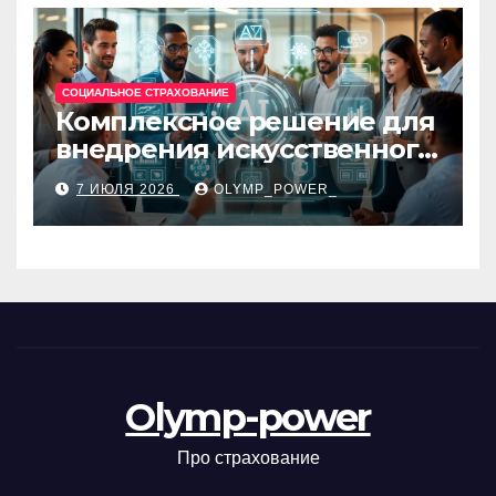
СОЦИАЛЬНОЕ СТРАХОВАНИЕ
Комплексное решение для
внедрения искусственного
интеллекта в бизнес-
7 ИЮЛЯ 2026
OLYMP_POWER_
процессы
Olymp-power
Про страхование