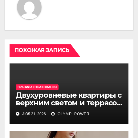
ПОХОЖАЯ ЗАПИСЬ
ПРАВИЛА СТРАХОВАНИЯ
Двухуровневые квартиры с
верхним светом и террасой
в готовом жилом
ИЮЛ 21, 2026
OLYMP_POWER_
комплексе