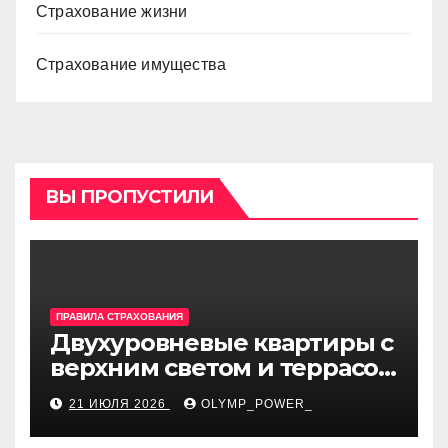
Страхование жизни
Страхование имущества
ВЫ ПРОПУСТИЛИ
ПРАВИЛА СТРАХОВАНИЯ
Двухуровневые квартиры с
верхним светом и террасой
в готовом жилом
21 ИЮЛЯ 2026
OLYMP_POWER_
комплексе