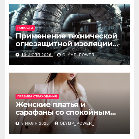
НОВОСТИ
Применение технической
огнезащитной изоляции
для промышленных
10 ИЮЛЯ 2026
OLYMP_POWER_
объектов и нормативные
требования
ПРАВИЛА СТРАХОВАНИЯ
Женские платья и
сарафаны со спокойным
силуэтом, комфортной
9 ИЮЛЯ 2026
OLYMP_POWER_
посадкой и размерами 42–
48