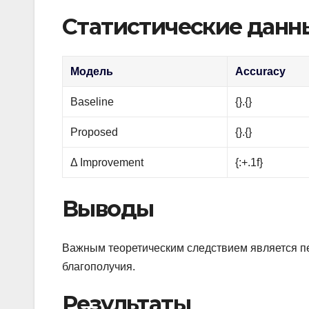
Статистические данн
Модель
Accuracy
Baseline
{}.{}
Proposed
{}.{}
Δ Improvement
{:+.1f}
Выводы
Важным теоретическим следствием является п
благополучия.
Результаты