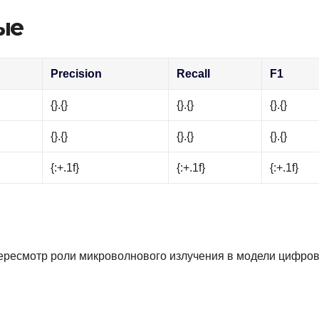
ые
Precision
Recall
F1
{}.{}
{}.{}
{}.{}
{}.{}
{}.{}
{}.{}
{:+.1f}
{:+.1f}
{:+.1f}
ересмотр роли микроволнового излучения в модели цифров