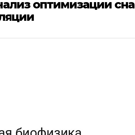
нализ оптимизации сна
лляции