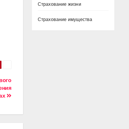
Страхование жизни
Страхование имущества
вого
ения
хах