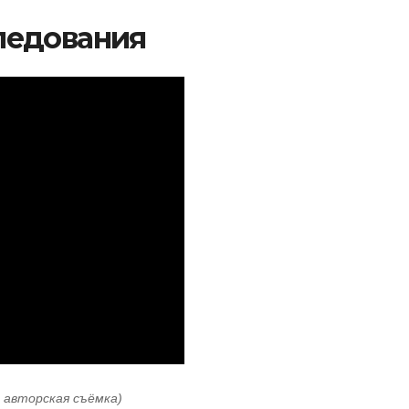
ледования
: авторская съёмка)