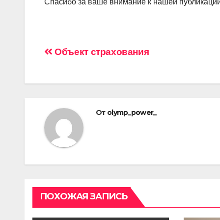
Спасибо за ваше внимание к нашей публикации
Навигация
Объект страхования
по
записям
От
olymp_power_
ПОХОЖАЯ ЗАПИСЬ