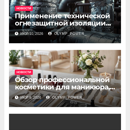
НОВОСТИ
Применение технической
огнезащитной изоляции
для промышленных
ИЮЛ 10, 2026
OLYMP_POWER_
объектов и нормативные
требования
НОВОСТИ
Обзор профессиональной
косметики для маникюра,
педикюра, наращивания
ИЮЛ 6, 2026
OLYMP_POWER_
ресниц и дизайна ногтей