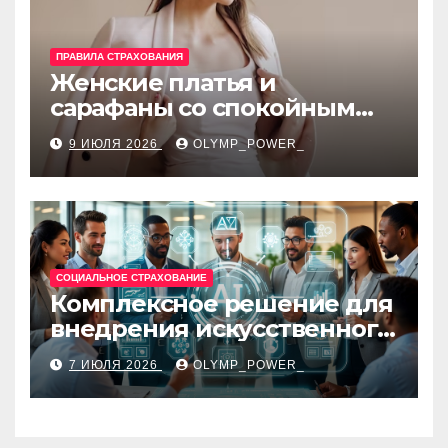
ПРАВИЛА СТРАХОВАНИЯ
Женские платья и
сарафаны со спокойным
силуэтом, комфортной
9 ИЮЛЯ 2026
OLYMP_POWER_
посадкой и размерами 42–
48
СОЦИАЛЬНОЕ СТРАХОВАНИЕ
Комплексное решение для
внедрения искусственного
интеллекта в бизнес-
7 ИЮЛЯ 2026
OLYMP_POWER_
процессы