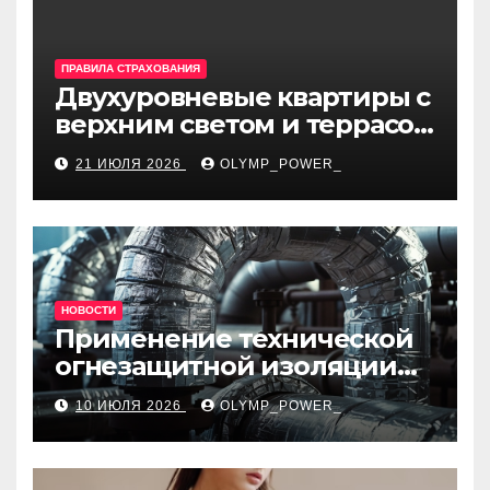
ПРАВИЛА СТРАХОВАНИЯ
Двухуровневые квартиры с
верхним светом и террасой
в готовом жилом
21 ИЮЛЯ 2026
OLYMP_POWER_
комплексе
НОВОСТИ
Применение технической
огнезащитной изоляции
для промышленных
10 ИЮЛЯ 2026
OLYMP_POWER_
объектов и нормативные
требования