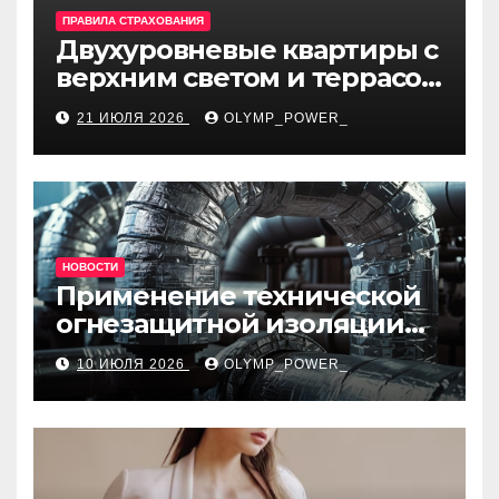
ПРАВИЛА СТРАХОВАНИЯ
Двухуровневые квартиры с
верхним светом и террасой
в готовом жилом
21 ИЮЛЯ 2026
OLYMP_POWER_
комплексе
НОВОСТИ
Применение технической
огнезащитной изоляции
для промышленных
10 ИЮЛЯ 2026
OLYMP_POWER_
объектов и нормативные
требования