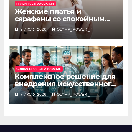
ПРАВИЛА СТРАХОВАНИЯ
Женские платья и
сарафаны со спокойным
силуэтом, комфортной
9 ИЮЛЯ 2026
OLYMP_POWER_
посадкой и размерами 42–
48
СОЦИАЛЬНОЕ СТРАХОВАНИЕ
Комплексное решение для
внедрения искусственного
интеллекта в бизнес-
7 ИЮЛЯ 2026
OLYMP_POWER_
процессы