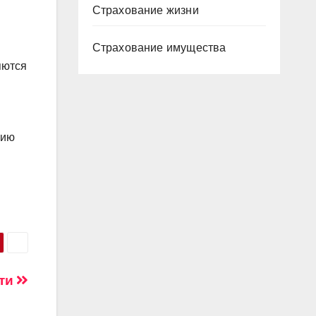
Страхование жизни
Страхование имущества
яются
цию
сти