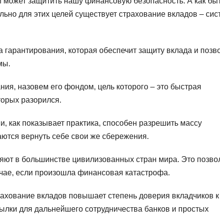
 может защитить нашу финансовую безопасность. А как быт
ьно для этих целей существует страхование вкладов – сис
 гарантирования, которая обеспечит защиту вклада и позв
мы.
ия, назовем его фондом, цель которого – это быстрая
торых разорился.
и, как показывает практика, способен разрешить массу
аются вернуть себе свои же сбережения.
яют в большинстве цивилизованных стран мира. Это позво
учае, если произошла финансовая катастрофа.
рахование вкладов повышает степень доверия вкладчиков к
сылки для дальнейшего сотрудничества банков и простых