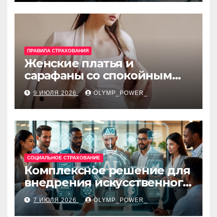
требования
ПРАВИЛА СТРАХОВАНИЯ
Женские платья и
сарафаны со спокойным
силуэтом, комфортной
9 ИЮЛЯ 2026
OLYMP_POWER_
посадкой и размерами 42–
48
СОЦИАЛЬНОЕ СТРАХОВАНИЕ
Комплексное решение для
внедрения искусственного
интеллекта в бизнес-
7 ИЮЛЯ 2026
OLYMP_POWER_
процессы