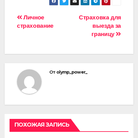
Навигация
Личное
Страховка для
страхование
выезда за
по
границу
записям
От
olymp_power_
ПОХОЖАЯ ЗАПИСЬ