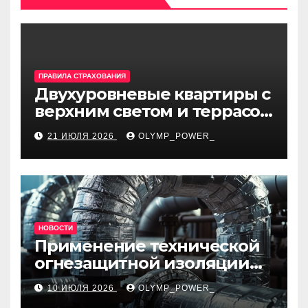
ПРАВИЛА СТРАХОВАНИЯ
Двухуровневые квартиры с
верхним светом и террасой
в готовом жилом
21 ИЮЛЯ 2026
OLYMP_POWER_
комплексе
НОВОСТИ
Применение технической
огнезащитной изоляции
для промышленных
10 ИЮЛЯ 2026
OLYMP_POWER_
объектов и нормативные