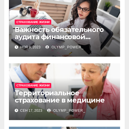
СТРАХОВАНИЕ ЖИЗНИ
Важность обязательного
аудита финансовой
отчетности
НОЯ 9, 2023
OLYMP_POWER_
СТРАХОВАНИЕ ЖИЗНИ
Территориальное
страхование в медицине
СЕН 17, 2023
OLYMP_POWER_