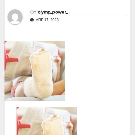
От
olymp_power_
АПР 17, 2023