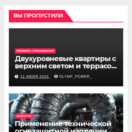
ВЫ ПРОПУСТИЛИ
ПРАВИЛА СТРАХОВАНИЯ
Двухуровневые квартиры с
верхним светом и террасой
в готовом жилом
21 ИЮЛЯ 2026
OLYMP_POWER_
комплексе
НОВОСТИ
Применение технической
огнезащитной изоляции