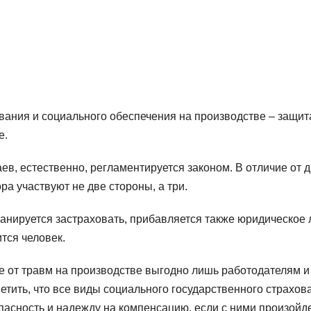
вания и социального обеспечения на производстве – защит
е.
ев, естественно, регламентируется законом. В отличие от д
ра участвуют не две стороны, а три.
ланируется застраховать, прибавляется также юридическое 
ится человек.
 от травм на производстве выгодно лишь работодателям и
тить, что все виды социального государственного страхов
асность и надежду на компенсацию, если с ними произойд