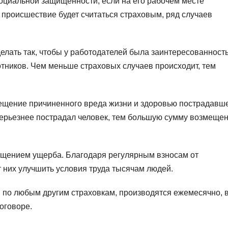
оциальной защищенности, если на его рабочем месте
е происшествие будет считаться страховым, ряд случаев
елать так, чтобы у работодателей была заинтересованност
отников. Чем меньше страховых случаев происходит, тем
мещение причиненного вреда жизни и здоровью пострадавш
серьезнее пострадал человек, тем большую сумму возмеще
щением ущерба. Благодаря регулярным взносам от
т них улучшить условия труда тысячам людей.
и по любым другим страховкам, производятся ежемесячно, 
оговоре.