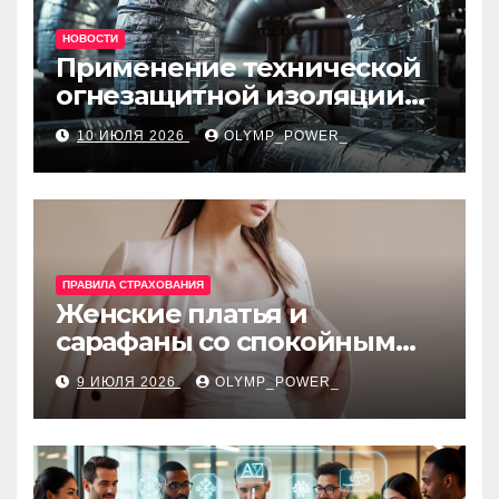
НОВОСТИ
Применение технической
огнезащитной изоляции
для промышленных
10 ИЮЛЯ 2026
OLYMP_POWER_
объектов и нормативные
требования
ПРАВИЛА СТРАХОВАНИЯ
Женские платья и
сарафаны со спокойным
силуэтом, комфортной
9 ИЮЛЯ 2026
OLYMP_POWER_
посадкой и размерами 42–
48