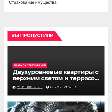
Страхование имущества
ВЫ ПРОПУСТИЛИ
ПРАВИЛА СТРАХОВАНИЯ
Двухуровневые квартиры с
верхним светом и террасой
в готовом жилом
21 ИЮЛЯ 2026
OLYMP_POWER_
комплексе