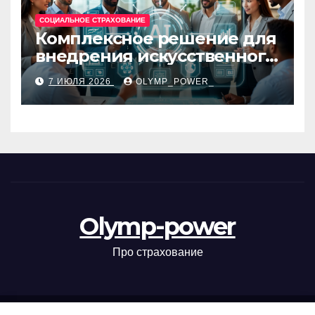
СОЦИАЛЬНОЕ СТРАХОВАНИЕ
Комплексное решение для
внедрения искусственного
интеллекта в бизнес-
7 ИЮЛЯ 2026
OLYMP_POWER_
процессы
Olymp-power
Про страхование