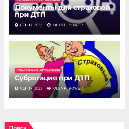
Документы для страховой
при ДТП
СЕН 17, 2023
OLYMP_POWER_
СТРАХОВАНИЕ АВТОМОБИЛЯ
Суброгация при ДТП
СЕН 17, 2023
OLYMP_POWER_
Поиск