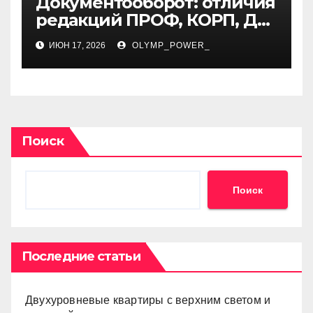
Документооборот: отличия
редакций ПРОФ, КОРП, ДГУ
и особенности внедрения
ИЮН 17, 2026
OLYMP_POWER_
в организации
Поиск
Поиск
Последние статьи
Двухуровневые квартиры с верхним светом и