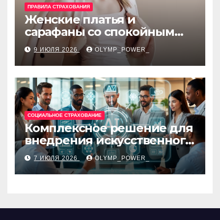
ПРАВИЛА СТРАХОВАНИЯ
Женские платья и
сарафаны со спокойным
силуэтом, комфортной
9 ИЮЛЯ 2026
OLYMP_POWER_
посадкой и размерами 42–
48
СОЦИАЛЬНОЕ СТРАХОВАНИЕ
Комплексное решение для
внедрения искусственного
интеллекта в бизнес-
7 ИЮЛЯ 2026
OLYMP_POWER_
процессы