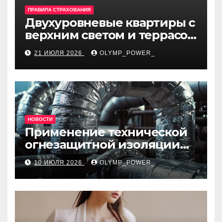
ПРАВИЛА СТРАХОВАНИЯ
Двухуровневые квартиры с
верхним светом и террасой
в готовом жилом
21 ИЮЛЯ 2026
OLYMP_POWER_
комплексе
НОВОСТИ
Применение технической
огнезащитной изоляции
для промышленных
10 ИЮЛЯ 2026
OLYMP_POWER_
объектов и нормативные
требования