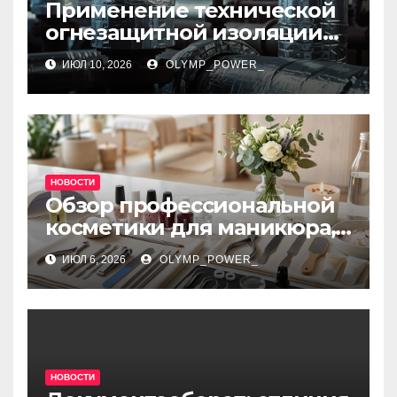
Применение технической
огнезащитной изоляции
для промышленных
ИЮЛ 10, 2026
OLYMP_POWER_
объектов и нормативные
требования
НОВОСТИ
Обзор профессиональной
косметики для маникюра,
педикюра, наращивания
ИЮЛ 6, 2026
OLYMP_POWER_
ресниц и дизайна ногтей
НОВОСТИ