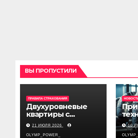
ВЫ ПРОПУСТИЛИ
ПРАВИЛА СТРАХОВАНИЯ
НОВОСТ
Двухуровневые
При
квартиры с
тех
верхним светом и
огн
21 ИЮЛЯ 2026
10 
террасой в готовом
изо
жилом комплексе
OLYMP_POWER_
про
OLYMP