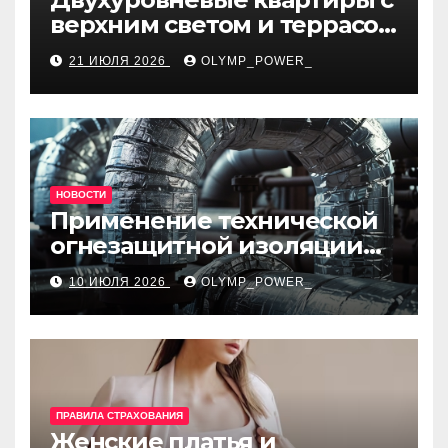
верхним светом и террасой
в готовом жилом
21 ИЮЛЯ 2026
OLYMP_POWER_
комплексе
НОВОСТИ
Применение технической
огнезащитной изоляции
для промышленных
10 ИЮЛЯ 2026
OLYMP_POWER_
объектов и нормативные
требования
ПРАВИЛА СТРАХОВАНИЯ
Женские платья и