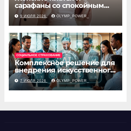
сарафаны со спокойным
силуэтом, комфортной
9 ИЮЛЯ 2026
OLYMP_POWER_
посадкой и размерами 42–
48
СОЦИАЛЬНОЕ СТРАХОВАНИЕ
Комплексное решение для
внедрения искусственного
интеллекта в бизнес-
7 ИЮЛЯ 2026
OLYMP_POWER_
процессы