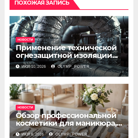
ПОХОЖАЯ ЗАПИСЬ
НОВОСТИ
Применение технической
огнезащитной изоляции
для промышленных
ИЮЛ 10, 2026
OLYMP_POWER_
объектов и нормативные
требования
НОВОСТИ
Обзор профессиональной
косметики для маникюра,
педикюра, наращивания
ИЮЛ 6, 2026
OLYMP_POWER_