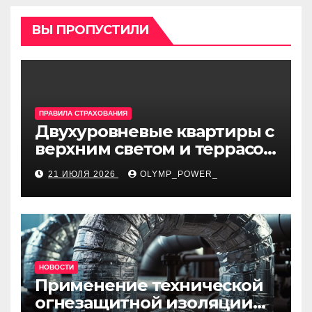
ВЫ ПРОПУСТИЛИ
ПРАВИЛА СТРАХОВАНИЯ
Двухуровневые квартиры с
верхним светом и террасой
в готовом жилом
21 ИЮЛЯ 2026
OLYMP_POWER_
комплексе
НОВОСТИ
Применение технической
огнезащитной изоляции