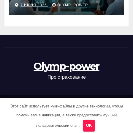
интеллекта в бизнес-
7 ИЮЛЯ 2026
OLYMP_POWER_
процессы
Olymp-power
Про страхование
Этот сайт использует куки-файлы и другие технологии, чтобы
Сайт работает на WordPress
|
Тема News Hunt от
Themeansar
.
помочь вам в навигации, а также предоставить лучший
Home
Карта сайта
пользовательский опыт.
OK