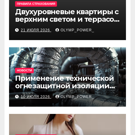
ПРАВИЛА СТРАХОВАНИЯ
Двухуровневые квартиры с
верхним светом и террасой
в готовом жилом
21 ИЮЛЯ 2026
OLYMP_POWER_
комплексе
НОВОСТИ
Применение технической
огнезащитной изоляции
для промышленных
10 ИЮЛЯ 2026
OLYMP_POWER_
объектов и нормативные
требования