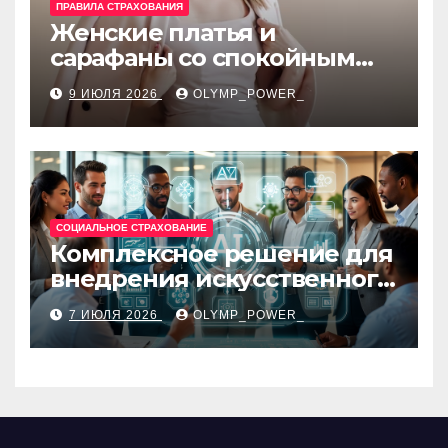
ПРАВИЛА СТРАХОВАНИЯ
Женские платья и
сарафаны со спокойным
силуэтом, комфортной
9 ИЮЛЯ 2026
OLYMP_POWER_
посадкой и размерами 42–
48
СОЦИАЛЬНОЕ СТРАХОВАНИЕ
Комплексное решение для
внедрения искусственного
интеллекта в бизнес-
7 ИЮЛЯ 2026
OLYMP_POWER_
процессы