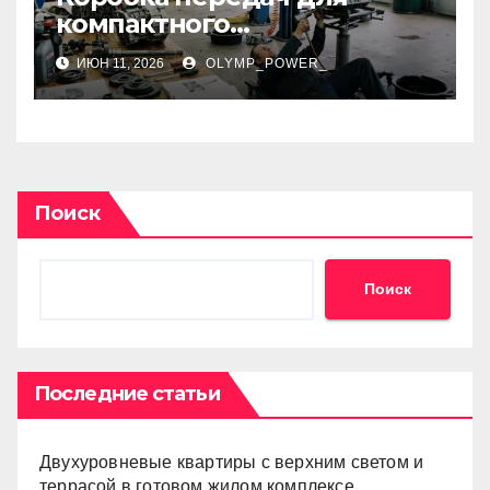
компактного
внедорожника: виды,
ИЮН 11, 2026
OLYMP_POWER_
совместимость и
особенности замены
Поиск
Поиск
Последние статьи
Двухуровневые квартиры с верхним светом и
террасой в готовом жилом комплексе