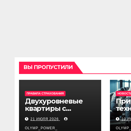
ВЫ ПРОПУСТИЛИ
ПРАВИЛА СТРАХОВАНИЯ
НОВОСТ
Двухуровневые
При
квартиры с
тех
верхним светом и
огн
21 ИЮЛЯ 2026
10 
террасой в готовом
изо
жилом комплексе
OLYMP_POWER_
про
OLYMP