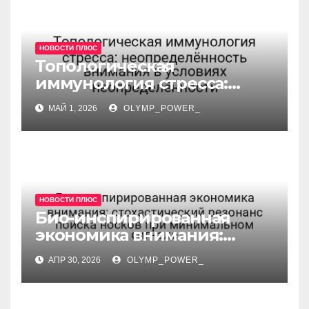
НОВОСТИ ПЛЮС
Топологическая
иммунология стресса:
неопределённость
МАЙ 1, 2026
OLYMP_POWER_
внимания в условиях
неопределённости
НОВОСТИ ПЛЮС
Био-инспирированная
экономика внимания:
стохастический резонанс
АПР 30, 2026
OLYMP_POWER_
поиска носков при
минимальном сигнале