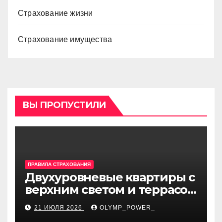
Страхование жизни
Страхование имущества
ВЫ ПРОПУСТИЛИ
ПРАВИЛА СТРАХОВАНИЯ
Двухуровневые квартиры с
верхним светом и террасой
в готовом жилом
21 ИЮЛЯ 2026
OLYMP_POWER_
комплексе