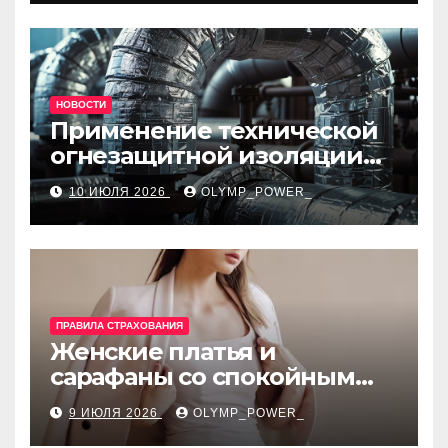
НОВОСТИ
Применение технической
огнезащитной изоляции
для промышленных
10 ИЮЛЯ 2026
OLYMP_POWER_
объектов и нормативные
требования
ПРАВИЛА СТРАХОВАНИЯ
Женские платья и
сарафаны со спокойным
силуэтом, комфортной
9 ИЮЛЯ 2026
OLYMP_POWER_
посадкой и размерами 42–