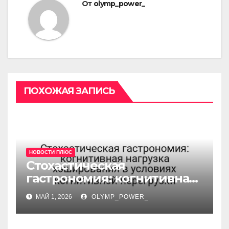
От
olymp_power_
ПОХОЖАЯ ЗАПИСЬ
НОВОСТИ ПЛЮС
Стохастическая
гастрономия: когнитивная
нагрузка хэширования в
МАЙ 1, 2026
OLYMP_POWER_
условиях когнитивной
перегрузки