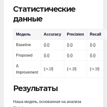
Статистические
данные
Модель
Accuracy
Precision
Recall
Baseline
{}.{}
{}.{}
{}.{}
Proposed
{}.{}
{}.{}
{}.{}
Δ
{:+.1f}
{:+.1f}
{:+.1f}
Improvement
Результаты
Наша модель, основанная на анализа