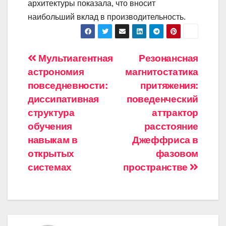
архитектуры показала, что вносит
наибольший вклад в производительность.
Навигация
Мультиагентная
Резонансная
астрономия
магнитостатика
по
повседневности:
притяжения:
записям
диссипативная
поведенческий
структура
аттрактор
обучения
расстояние
навыкам в
Джеффриса в
открытых
фазовом
системах
пространстве