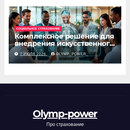
48
СОЦИАЛЬНОЕ СТРАХОВАНИЕ
Комплексное решение для
внедрения искусственного
интеллекта в бизнес-
7 ИЮЛЯ 2026
OLYMP_POWER_
процессы
Olymp-power
Про страхование