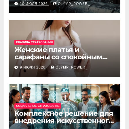
для промышленных
10 ИЮЛЯ 2026
OLYMP_POWER_
объектов и нормативные
требования
ПРАВИЛА СТРАХОВАНИЯ
Женские платья и
сарафаны со спокойным
силуэтом, комфортной
9 ИЮЛЯ 2026
OLYMP_POWER_
посадкой и размерами 42–
48
СОЦИАЛЬНОЕ СТРАХОВАНИЕ
Комплексное решение для
внедрения искусственного
интеллекта в бизнес-