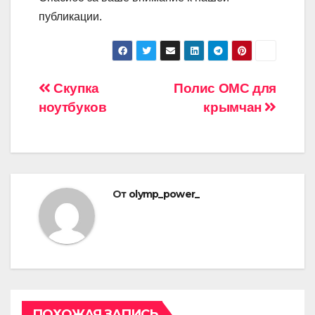
публикации.
Навигация
Скупка
Полис ОМС для
ноутбуков
крымчан
по
записям
От
olymp_power_
ПОХОЖАЯ ЗАПИСЬ