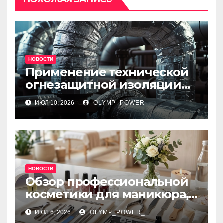
НОВОСТИ
Применение технической
огнезащитной изоляции
для промышленных
ИЮЛ 10, 2026
OLYMP_POWER_
объектов и нормативные
требования
НОВОСТИ
Обзор профессиональной
косметики для маникюра,
педикюра, наращивания
ИЮЛ 6, 2026
OLYMP_POWER_
ресниц и дизайна ногтей