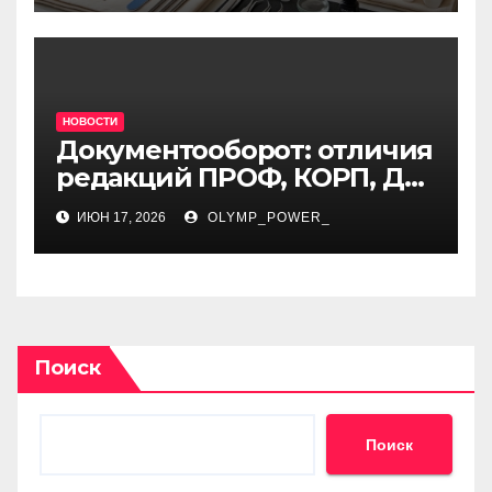
НОВОСТИ
Документооборот: отличия
редакций ПРОФ, КОРП, ДГУ
и особенности внедрения
ИЮН 17, 2026
OLYMP_POWER_
в организации
Поиск
Поиск