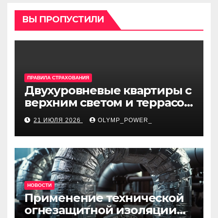
ВЫ ПРОПУСТИЛИ
ПРАВИЛА СТРАХОВАНИЯ
Двухуровневые квартиры с
верхним светом и террасой
в готовом жилом
21 ИЮЛЯ 2026
OLYMP_POWER_
комплексе
НОВОСТИ
Применение технической
огнезащитной изоляции