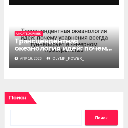
стохастической среде
UNCATEGORISED
Трансцендентная
океанология идей: почему
уравнения всегда
АПР 16, 2026
OLYMP_POWER_
туннелирует в 4-мерном
пространстве
Поиск
Поиск