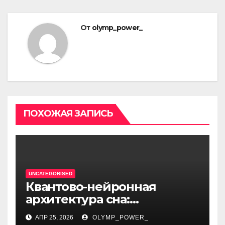
От
olymp_power_
ПОХОЖАЯ ЗАПИСЬ
UNCATEGORISED
Квантово-нейронная
архитектура сна:
бифуркация циклом
АПР 25, 2026
OLYMP_POWER_
Человека общества в