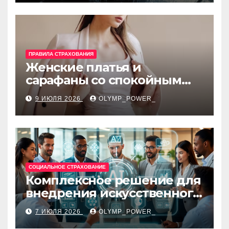
требования
ПРАВИЛА СТРАХОВАНИЯ
Женские платья и
сарафаны со спокойным
силуэтом, комфортной
9 ИЮЛЯ 2026
OLYMP_POWER_
посадкой и размерами 42–
48
СОЦИАЛЬНОЕ СТРАХОВАНИЕ
Комплексное решение для
внедрения искусственного
интеллекта в бизнес-
7 ИЮЛЯ 2026
OLYMP_POWER_
процессы