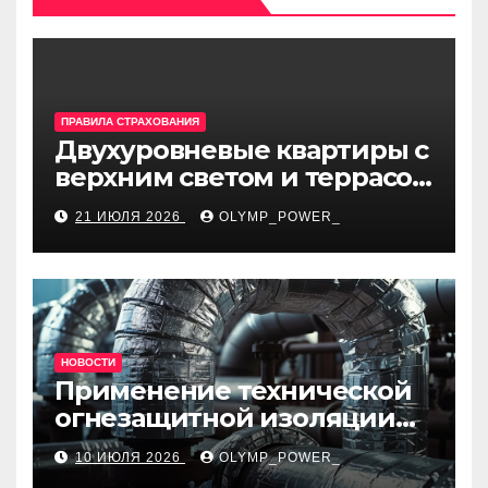
ПРАВИЛА СТРАХОВАНИЯ
Двухуровневые квартиры с
верхним светом и террасой
в готовом жилом
21 ИЮЛЯ 2026
OLYMP_POWER_
комплексе
НОВОСТИ
Применение технической
огнезащитной изоляции
для промышленных
10 ИЮЛЯ 2026
OLYMP_POWER_
объектов и нормативные