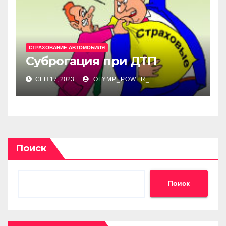
СТРАХОВАНИЕ АВТОМОБИЛЯ
Суброгация при ДТП
СЕН 17, 2023
OLYMP_POWER_
Поиск
Поиск