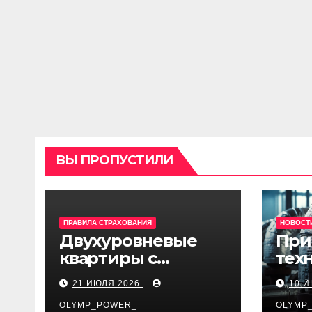
ВЫ ПРОПУСТИЛИ
ПРАВИЛА СТРАХОВАНИЯ
НОВОСТ
Двухуровневые
При
квартиры с
тех
верхним светом и
огн
21 ИЮЛЯ 2026
10 
террасой в готовом
изо
жилом комплексе
OLYMP_POWER_
про
OLYMP